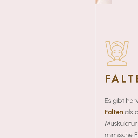
FALT
Es gibt he
Falten
als 
Muskulatur,
mimische F