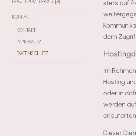
FRAUENARZTPRAXIS
stets auf f
weitergegeb
KONTAKT
Kommunikati
KONTAKT
dem Zugriff
IMPRESSUM
Hostingdi
DATENSCHUTZ
Im Rahmen e
Hosting un
oder in da
werden auf 
erläuterte
Dieser Dien